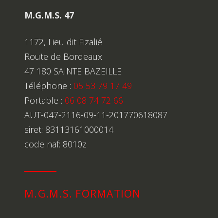
M.G.M.S. 47
1172, Lieu dit Fizalié
Route de Bordeaux
47 180 SAINTE BAZEILLE
Téléphone :
05 53 79 17 49
Portable :
06 08 74 72 66
AUT-047-2116-09-11-201770618087
siret: 83113161000014
code naf: 8010z
M.G.M.S. FORMATION