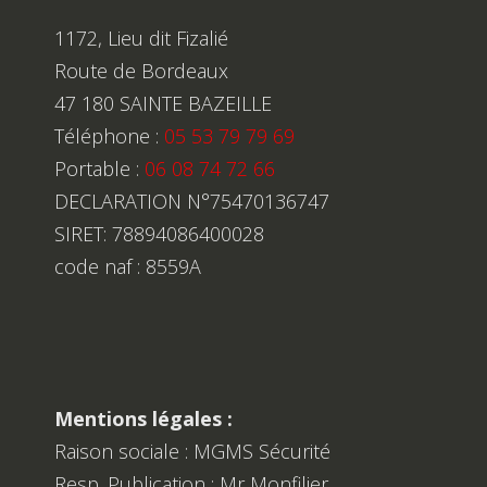
1172, Lieu dit Fizalié
Route de Bordeaux
47 180 SAINTE BAZEILLE
Téléphone :
05 53 79 79 69
Portable :
06 08 74 72 66
DECLARATION N°75470136747
SIRET: 78894086400028
code naf : 8559A
Mentions légales :
Raison sociale : MGMS Sécurité
Resp. Publication : Mr Monfilier