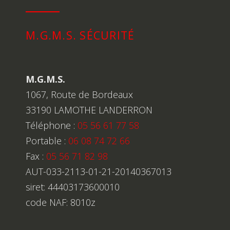
N
T
A
M.G.M.S. SÉCURITÉ
C
T
M.G.M.S.
1067, Route de Bordeaux
33190 LAMOTHE LANDERRON
Téléphone :
05 56 61 77 58
Portable :
06 08 74 72 66
Fax :
05 56 71 82 98
AUT-033-2113-01-21-20140367013
siret: 44403173600010
code NAF: 8010z