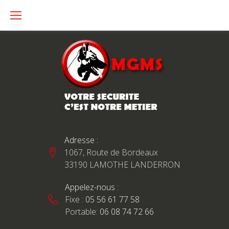
A
l
l
e
r
a
u
C
o
Adresse :
n
1067, Route de Bordeaux
t
33190 LAMOTHE LANDERRON
e
Appelez-nous :
n
Fixe :
05 56 61 77 58
u
C
Portable:
06 08 74 72 66
O